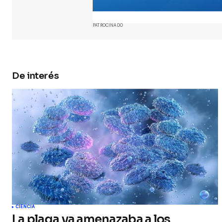
y web en
próxima
PATROCINADO
Submit 
De interés
CIENCIA
La plaga ya amenazaba a los