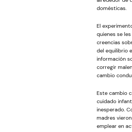
alrededor de d
domésticas.
El experiment
quienes se les
creencias sobr
del equilibrio 
información so
corregir malen
cambio conduct
Este cambio c
cuidado infant
inesperado. Co
madres vieron
emplear en act