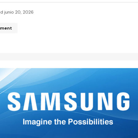
ed
junio 20, 2026
mment
n de correo electrónico no será publicada.
Los campos obliga
ados con
*
*
*
Your E-mail
*
mi nombre, correo electrónico