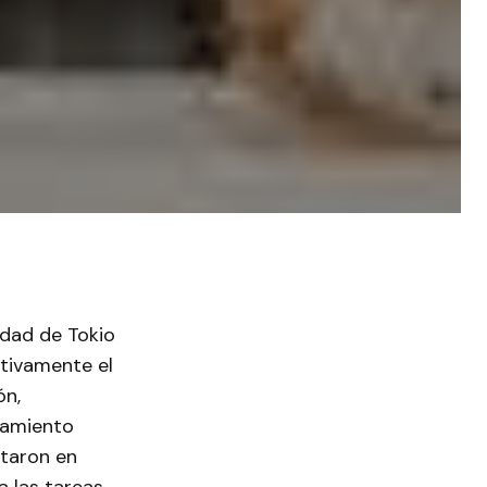
idad de Tokio
ativamente el
ón,
namiento
ntaron en