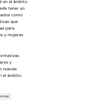
l en el ámbito
uede tener un
leados como
ticas que
cas para
es y mujeres
formativas
ares y
do nuevas
en el ámbito
ÉSTICAS