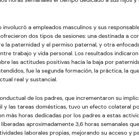
os horas semanales el tiempo dedicado a sus hijos y 
o involucró a empleados masculinos y sus responsable
 ofrecieron dos tipos de sesiones: una destinada a cor
e la paternidad y el permiso paternal, y otra enfocad
entre trabajo y vida personal. Los resultados indicaron 
bre las actitudes positivas hacia la baja por paterni
tendidos, fue la segunda formación, la práctica, la qu
ual real y sustancial.
onductual de los padres, que incrementaron su implic
il y las tareas domésticas, tuvo un efecto colateral po
n más horas dedicadas por los padres a estas activid
 liberadas aproximadamente 3,6 horas semanales que
ividades laborales propias, mejorando su acceso y pa