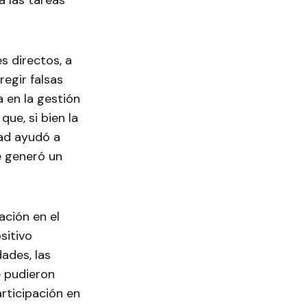
a las tareas
s directos, a
regir falsas
a en la gestión
que, si bien la
dad ayudó a
e generó un
ación en el
sitivo
ades, las
 pudieron
rticipación en