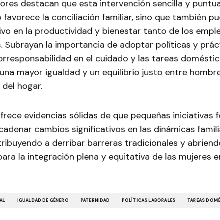
ores destacan que esta intervención sencilla y puntua
o favorece la conciliación familiar, sino que también p
ivo en la productividad y bienestar tanto de los emp
s. Subrayan la importancia de adoptar políticas y prác
orresponsabilidad en el cuidado y las tareas domésti
una mayor igualdad y un equilibrio justo entre hombr
 del hogar.
frece evidencias sólidas de que pequeñas iniciativas 
denar cambios significativos en las dinámicas famili
tribuyendo a derribar barreras tradicionales y abrien
para la integración plena y equitativa de las mujeres 
AL
IGUALDAD DE GÉNERO
PATERNIDAD
POLÍTICAS LABORALES
TAREAS DOM