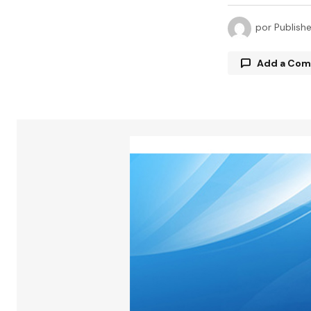
por
Publish
Add a Co
Tu direcció
están marc
Comment
Your Name
Guarda 