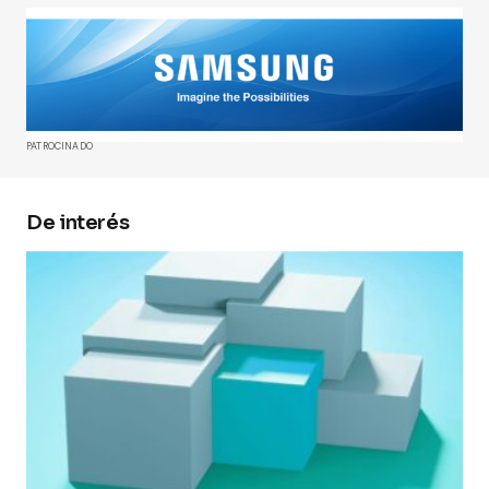
Tu dirección de correo electrónico no será
publicada.
Los campos obligatorios están
marcados con
*
Comment
*
PATROCINADO
De interés
Your Name
*
Your E-mail
*
Guarda mi nombre, correo electrónico y web en
este navegador para la próxima vez que
comente.