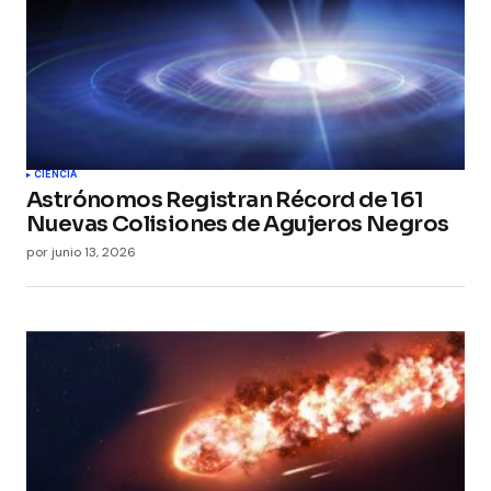
Your E-mail
*
Guarda mi nombre, correo electrónico y web en
este navegador para la próxima vez que
comente.
Submit Comment
CIENCIA
Astrónomos Registran Récord de 161
Nuevas Colisiones de Agujeros Negros
por
junio 13, 2026