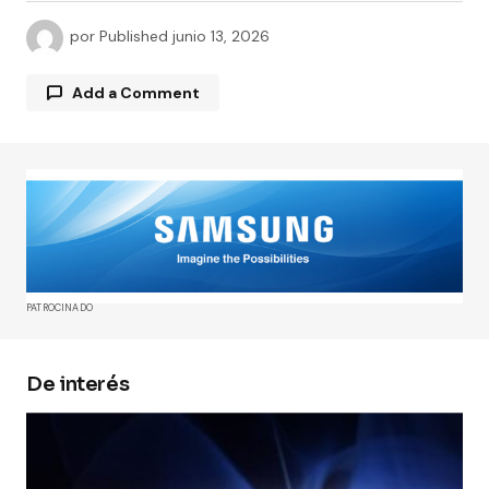
por
Published
junio 13, 2026
Add a Comment
Tu dirección de correo electrónico no será
publicada.
Los campos obligatorios están
marcados con
*
Comment
*
PATROCINADO
De interés
Your Name
*