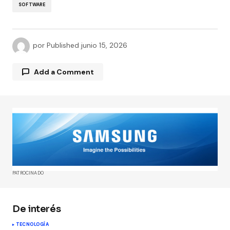
SOFTWARE
por
Published
junio 15, 2026
Add a Comment
Tu dirección de correo electrónico no será
publicada.
Los campos obligatorios están
marcados con
*
Comment
*
PATROCINADO
De interés
TECNOLOGÍA
Your Name
*