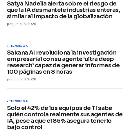
Satya Nadella alerta sobre el riesgo de
que la IA desmantele industrias enteras,
similar al impacto de la globalización
Your E-mail
*
por
junio 16, 2026
Guarda mi nombre, correo electrónico y web en
este navegador para la próxima vez que
comente.
TECNOLOGÍA
Sakana AI revoluciona la investigación
empresarial con su agente ‘ultra deep
Submit Comment
research’ capaz de generar informes de
100 páginas en 8 horas
por
junio 16, 2026
TECNOLOGÍA
Solo el 42% de los equipos de TI sabe
quién controla realmente sus agentes de
IA, pese a que el 85% asegura tenerlo
bajo control