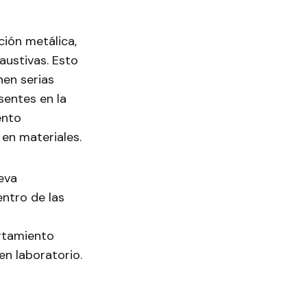
ión metálica,
austivas. Esto
nen serias
sentes en la
ento
 en materiales.
eva
ntro de las
ortamiento
en laboratorio.