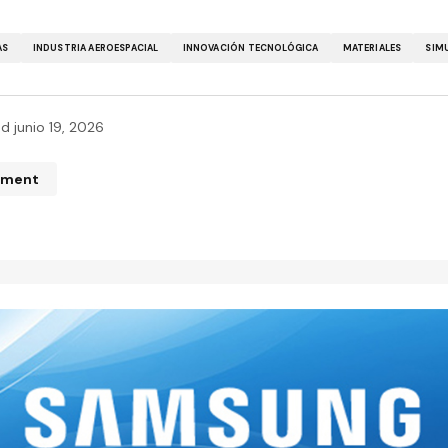
AS
INDUSTRIA AEROESPACIAL
INNOVACIÓN TECNOLÓGICA
MATERIALES
SIM
ed
junio 19, 2026
mment
n de correo electrónico no será publicada.
Los campos obliga
ados con
*
*