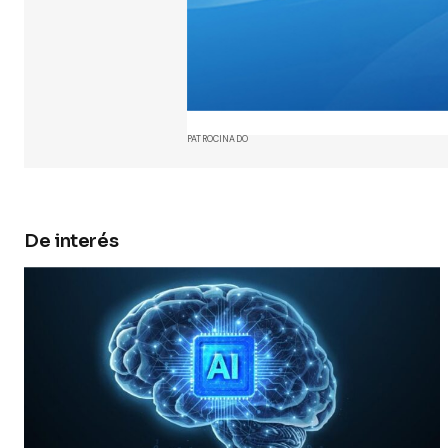
Your Name
Guarda 
y web en
próxima
PATROCINADO
Submit 
De interés