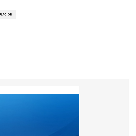
ULACIÓN
torios