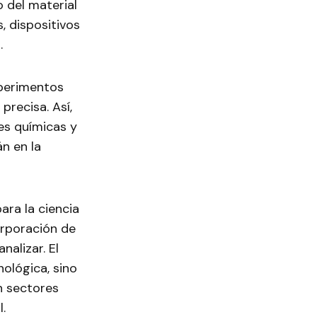
o del material
, dispositivos
.
xperimentos
precisa. Así,
es químicas y
n en la
ara la ciencia
orporación de
nalizar. El
ológica, sino
n sectores
.