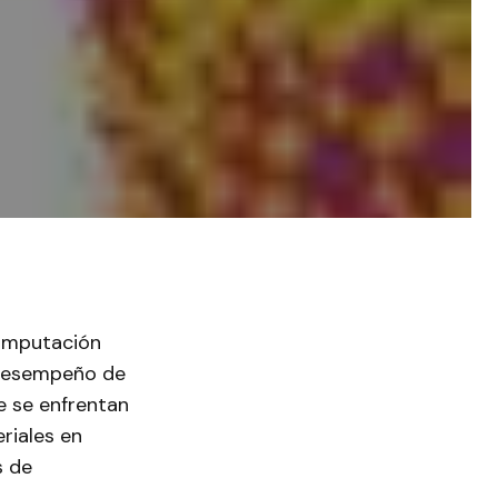
computación
 desempeño de
e se enfrentan
riales en
s de