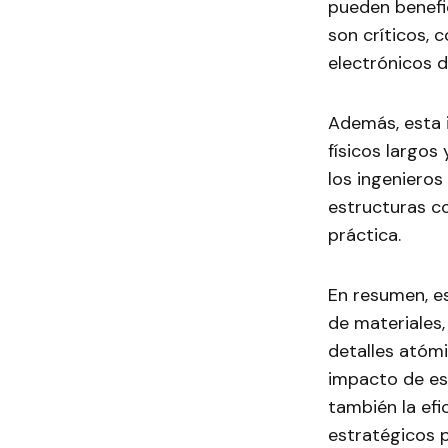
pueden benefic
son críticos, 
electrónicos 
Además, esta 
físicos largos
los ingeniero
estructuras c
práctica.
En resumen, e
de materiales,
detalles atómi
impacto de est
también la efi
estratégicos pa