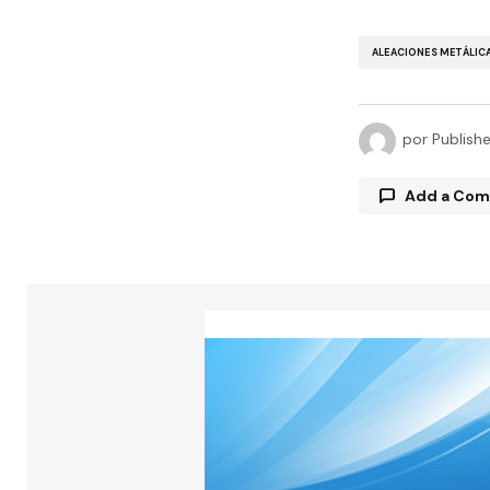
ALEACIONES METÁLIC
por
Publish
Add a Co
Tu direcció
están marc
Comment