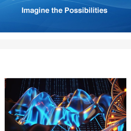
*
Your E-mail
*
mi nombre, correo electrónico
 este navegador para la
 vez que comente.
Comment