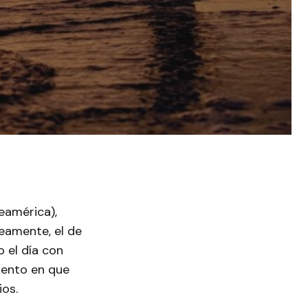
teamérica),
neamente, el de
o el día con
mento en que
os.