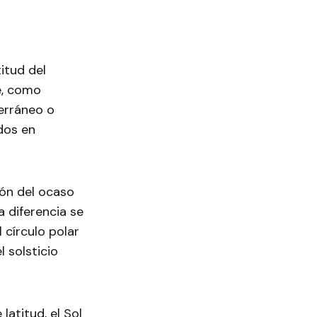
itud del
e, como
terráneo o
dos en
ión del ocaso
 diferencia se
 círculo polar
l solsticio
atitud, el Sol