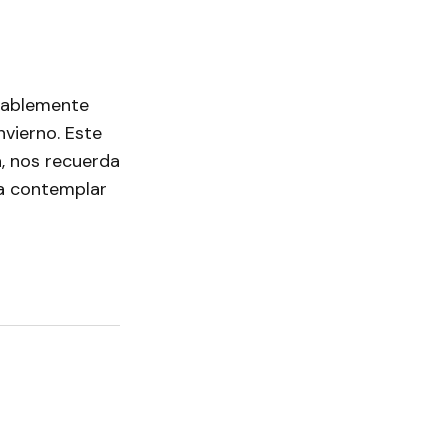
bablemente
nvierno. Este
a, nos recuerda
ra contemplar