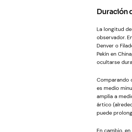
Duración d
La longitud de
observador. E
Denver o Filad
Pekín en Chin
ocultarse dura
Comparando co
es medio minu
amplía a medid
ártico (alrede
puede prolong
En cambio, en 