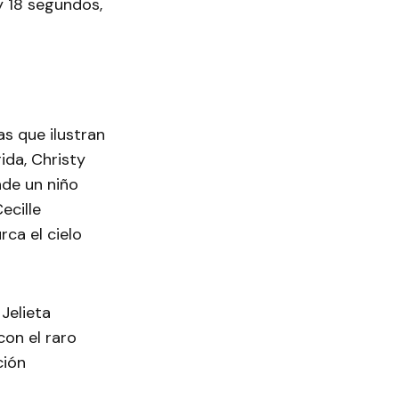
y 18 segundos,
s que ilustran
ida, Christy
nde un niño
ecille
ca el cielo
Jelieta
con el raro
ción