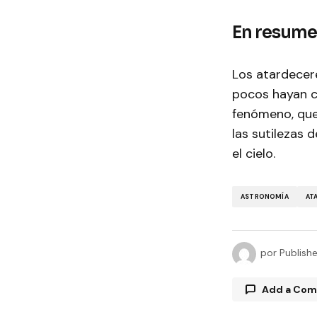
En resum
Los atardecer
pocos hayan co
fenómeno, que 
las sutilezas 
el cielo.
ASTRONOMÍA
AT
por
Publish
Add a Co