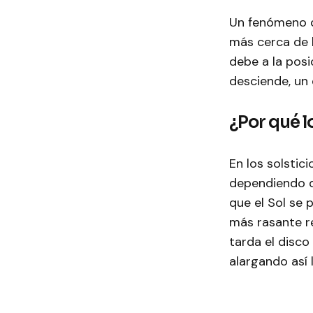
Un fenómeno q
más cerca de l
debe a la posi
desciende, un 
¿Por qué l
En los solstici
dependiendo de
que el Sol se 
más rasante r
tarda el disco
alargando así 