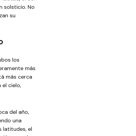
 solsticio. No
nzan su
o
mbos los
igeramente más
stá más cerca
el cielo,
oca del año,
endo una
latitudes, el