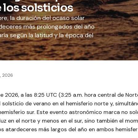
los solsticios
bre, la duración del ocaso solar
rdeceres más prolongados del año
ía según la latitud y la época del
0, 2026
 de 2026, a las 8:25 UTC (3:25 a.m. hora central de Nor
l solsticio de verano en el hemisferio norte y, simultá
 hemisferio sur. Este evento astronómico marca no sol
luz en el norte y menos en el sur, sino también el mo
os atardeceres más largos del año en ambos hemisferi