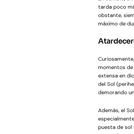
tarda poco má
obstante, siem
máximo de dur
Atardecer
Curiosamente,
momentos de a
extensa en di
del Sol (perihe
demorando un
Además, el Sol
especialmente
puesta de sol 