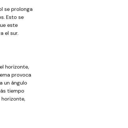
l se prolonga
s. Esto se
que este
 el sur.
el horizonte,
trema provoca
ra un ángulo
más tiempo
 horizonte,