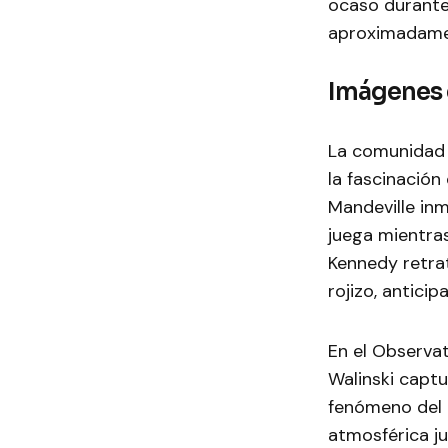
ocaso durante 
aproximadamen
Imágenes 
La comunidad 
la fascinación
Mandeville in
juega mientras
Kennedy retrat
rojizo, anticip
En el Observat
Walinski captu
fenómeno del d
atmosférica jus