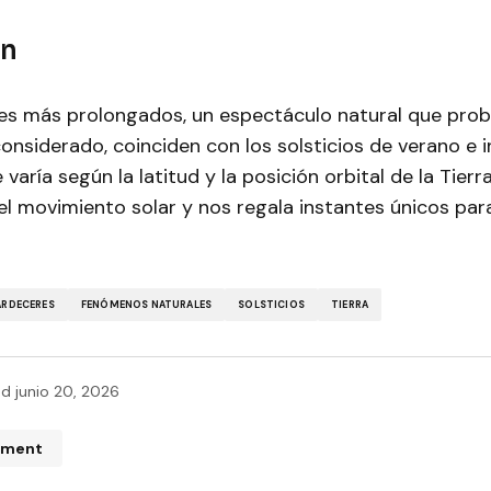
en
es más prolongados, un espectáculo natural que pro
nsiderado, coinciden con los solsticios de verano e i
varía según la latitud y la posición orbital de la Tierr
del movimiento solar y nos regala instantes únicos pa
ARDECERES
FENÓMENOS NATURALES
SOLSTICIOS
TIERRA
ed
junio 20, 2026
mment