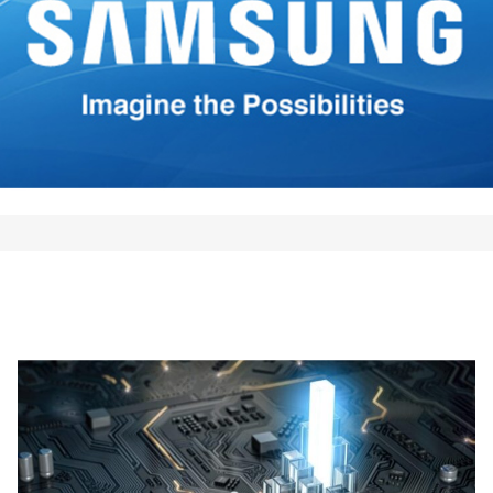
*
Your E-mail
*
mi nombre, correo electrónico
 este navegador para la
 vez que comente.
Comment