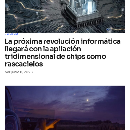
CIENCIA
La próxima revolución informática
llegará con la apilación
tridimensional de chips como
rascacielos
por
junio 8, 2026