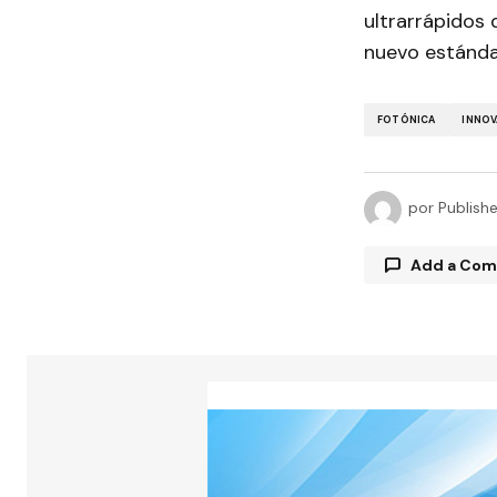
ultrarrápidos
nuevo estándar
FOTÓNICA
INNOV
por
Publish
Add a Co
Tu direcció
están marc
Comment