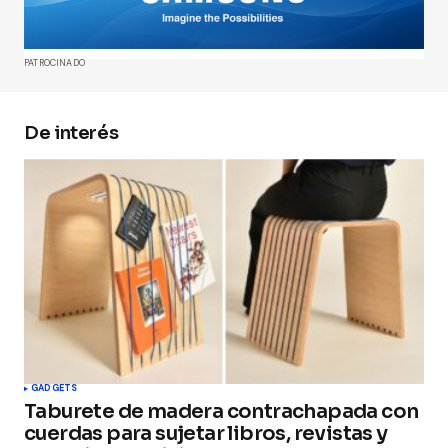
Comment
*
PATROCINADO
De interés
Your Name
*
Your E-mail
*
Guarda mi nombre, correo electrónico y web en
este navegador para la próxima vez que
comente.
Submit Comment
GADGETS
Taburete de madera contrachapada con
cuerdas para sujetar libros, revistas y