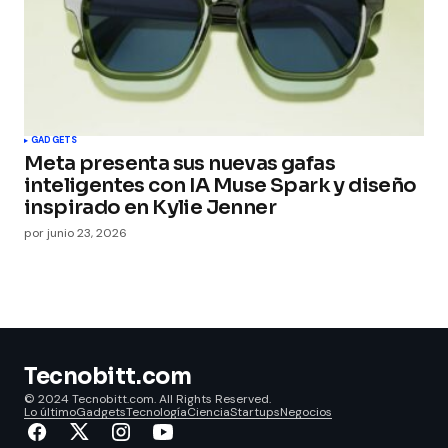
GADGETS
Meta presenta sus nuevas gafas
inteligentes con IA Muse Spark y diseño
inspirado en Kylie Jenner
por
junio 23, 2026
Tecnobitt.com
© 2024 Tecnobitt.com. All Rights Reserved.
Lo último
Gadgets
Tecnología
Ciencia
Startups
Negocios