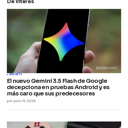
De interés
Your Name
*
Your E-mail
*
Guarda mi nombre, correo electrónico y web en
este navegador para la próxima vez que
comente.
Submit Comment
GADGETS
El nuevo Gemini 3.5 Flash de Google
decepciona en pruebas Android y es
más caro que sus predecesores
por
junio 15, 2026