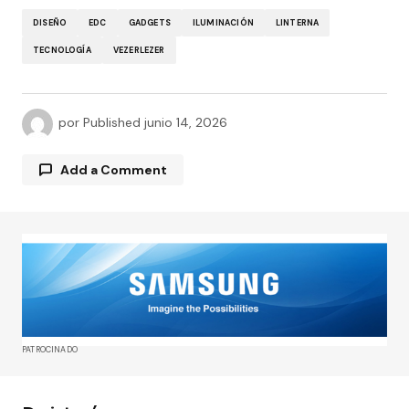
DISEÑO
EDC
GADGETS
ILUMINACIÓN
LINTERNA
TECNOLOGÍA
VEZERLEZER
por
Published
junio 14, 2026
Add a Comment
Tu dirección de correo electrónico no será
publicada.
Los campos obligatorios están
marcados con
*
Comment
*
PATROCINADO